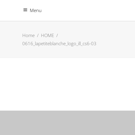
Menu
Home
/
HOME
/
0616_lapetiteblanche_logo_ill_cs6-03