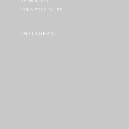
SHINE By LPB
SOHO BOHO By LPB
INSTAGRAM