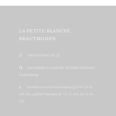
LA PETITE BLANCHE
BRAUTMODEN
+49 (0) 6134 60 181 20
Darmstädter Landstraße 78, 65462 Ginsheim-
Gustavsburg
Termine nur nach Vereinbarung Di-Fr 10-18
Uhr, Do „weißer Feierabend“ 13- 21 Uhr, Sa 10-18
Uhr