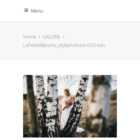
Menu
Home
/
GALERIE
/
LaPetiteBlanche_styled+shoot-053-min