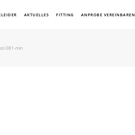
KLEIDER
AKTUELLES
FITTING
ANPROBE VEREINBAREN
oot-081-min