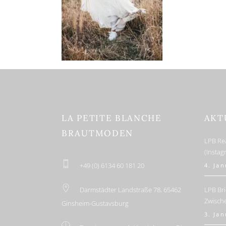
LA PETITE BLANCHE
AKT
BRAUTMODEN
LPB Re
(Insta
+49 (0) 6134 60 181 20
4. Ja
Darmstädter Landstraße 78, 65462
LPB Bri
Zwisch
Ginsheim-Gustavsburg
3. Ja