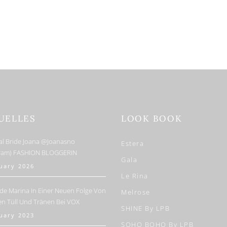
UELLES
LOOK BOOK
al Bride Joana @joanasno
Estera
gram) FASHION BLOGGERIN
Gala
nuary 2026
Le Rina
de Marina In Einer Neuen Folge Von
Melrose
en Tüll Und Tränen Bei VOX
SHINE By LPB
nuary 2023
SOHO BOHO By LPB