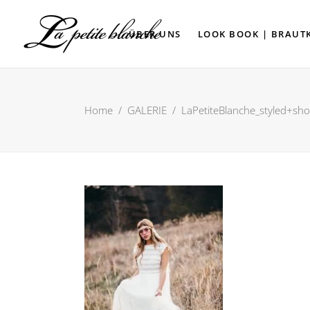
ÜBER UNS
LOOK BOOK | BRAUT
Home
/
GALERIE
/
LaPetiteBlanche_styled+sh