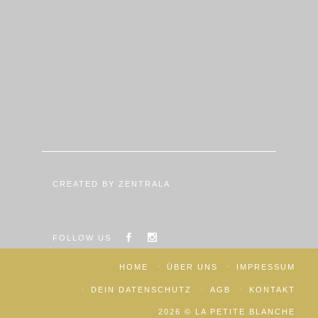
CREATED BY ZENTRALA
FOLLOW US
HOME
ÜBER UNS
IMPRESSUM
DEIN DATENSCHUTZ
AGB
KONTAKT
2026 © LA PETITE BLANCHE