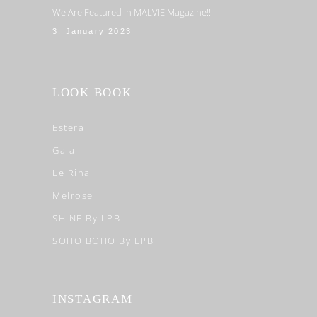
We Are Featured In MALVIE Magazine!!
3. January 2023
LOOK BOOK
Estera
Gala
Le Rina
Melrose
SHINE By LPB
SOHO BOHO By LPB
INSTAGRAM