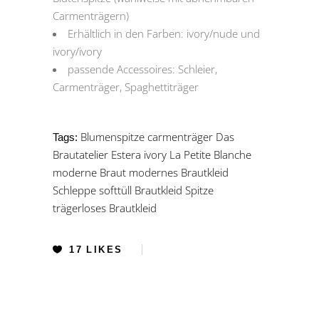
Carmenträgern)
Erhältlich in den Farben: ivory/nude und
ivory/ivory
passende Accessoires: Schleier,
Carmenträger, Spaghettiträger
Blumenspitze
carmenträger
Das
Tags:
Brautatelier
Estera
ivory
La Petite Blanche
moderne Braut
modernes Brautkleid
Schleppe
softtüll Brautkleid
Spitze
trägerloses Brautkleid
17
LIKES