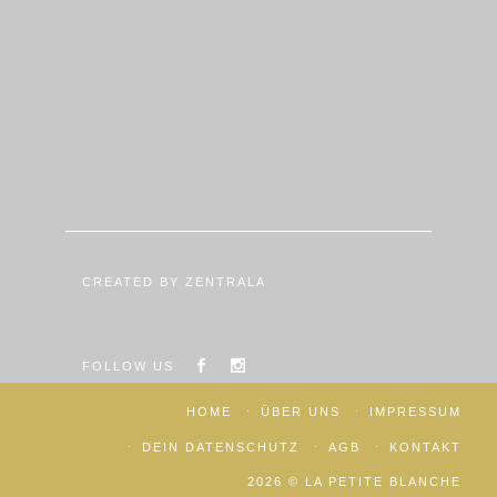
CREATED BY ZENTRALA
FOLLOW US
HOME
ÜBER UNS
IMPRESSUM
DEIN DATENSCHUTZ
AGB
KONTAKT
2026 © LA PETITE BLANCHE