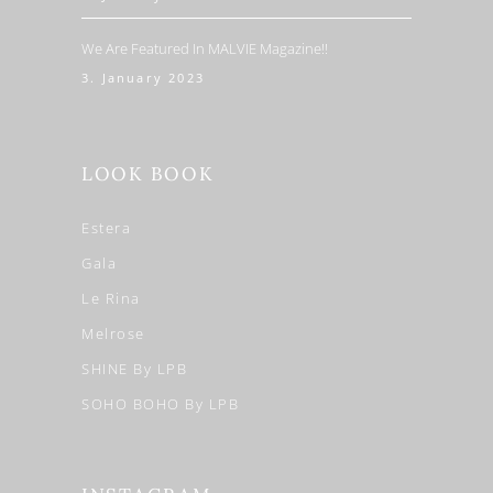
We Are Featured In MALVIE Magazine!!
3. January 2023
LOOK BOOK
Estera
Gala
Le Rina
Melrose
SHINE By LPB
SOHO BOHO By LPB