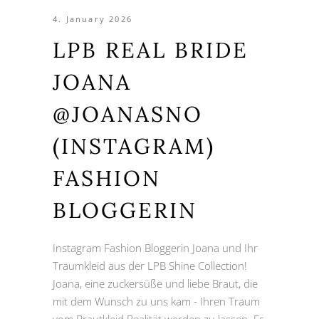
4. January 2026
LPB REAL BRIDE
JOANA
@JOANASNO
(INSTAGRAM)
FASHION
BLOGGERIN
Instagram Fashion Bloggerin Joana und Ihr
Traumkleid aus der LPB Shine Collection!
Joana, eine zuckersüße und liebe Braut, die
mit dem Wunsch zu uns kam - Ihren Traum
vom Brautkleid Realität werden zu lassen. Es