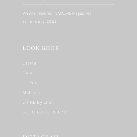
We Are Featured In MALVIE Magazine!!
3. January 2023
LOOK BOOK
Estera
Gala
Le Rina
Melrose
SHINE By LPB
SOHO BOHO By LPB