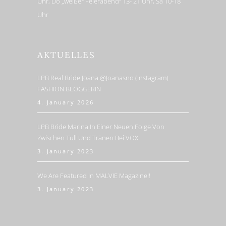
Uhr, Do „weißer Feierabend“ 13- 21 Uhr, Sa 10-18
Uhr
AKTUELLES
LPB Real Bride Joana @joanasno (Instagram)
FASHION BLOGGERIN
4. January 2026
LPB Bride Marina In Einer Neuen Folge Von
Zwischen Tüll Und Tränen Bei VOX
3. January 2023
We Are Featured In MALVIE Magazine!!
3. January 2023