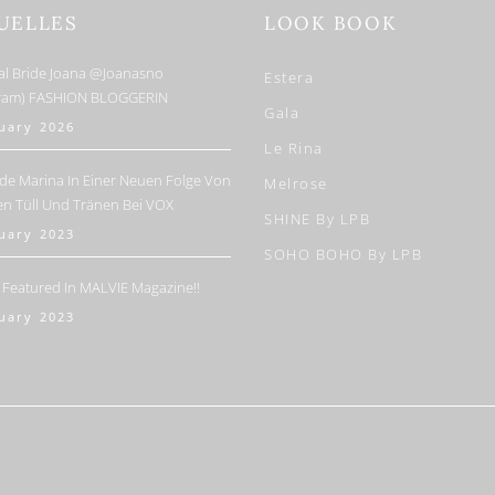
UELLES
LOOK BOOK
al Bride Joana @joanasno
Estera
gram) FASHION BLOGGERIN
Gala
nuary 2026
Le Rina
de Marina In Einer Neuen Folge Von
Melrose
en Tüll Und Tränen Bei VOX
SHINE By LPB
nuary 2023
SOHO BOHO By LPB
 Featured In MALVIE Magazine!!
nuary 2023