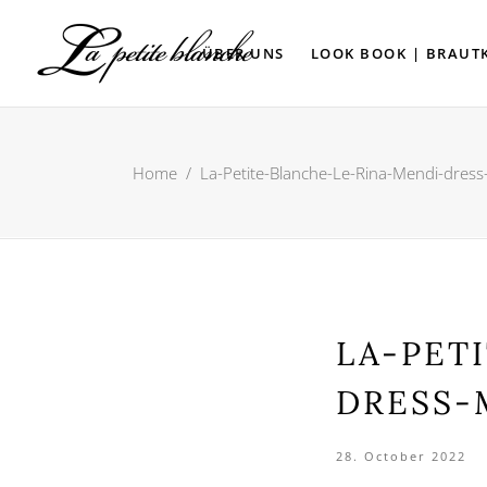
ÜBER UNS
LOOK BOOK | BRAUT
Home
/
La-Petite-Blanche-Le-Rina-Mendi-dres
LA-PET
DRESS-
28. October 2022