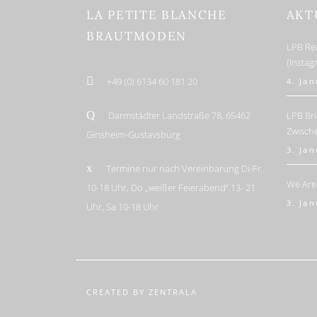
LA PETITE BLANCHE
AKT
BRAUTMODEN
LPB Re
(Insta
+49 (0) 6134 60 181 20
4. Ja
Darmstädter Landstraße 78, 65462
LPB Bri
Zwisch
Ginsheim-Gustavsburg
3. Ja
Termine nur nach Vereinbarung Di-Fr
We Are
10-18 Uhr, Do „weißer Feierabend“ 13- 21
3. Ja
Uhr, Sa 10-18 Uhr
CREATED BY ZENTRALA