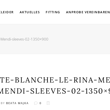
KLEIDER
AKTUELLES
FITTING
ANPROBE VEREINBAREN
s-Mendi-sleeves-02-1350×900
ITE-BLANCHE-LE-RINA-M
MENDI-SLEEVES-02-1350×
BY
BEATA MAJKA
0