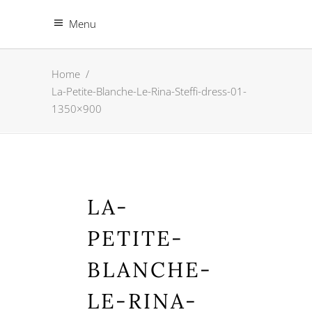
Menu
Home
/
La-Petite-Blanche-Le-Rina-Steffi-dress-01-
1350×900
LA-
PETITE-
BLANCHE-
LE-RINA-