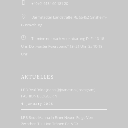
+49 (0) 6134 60 181 20
Darmstädter Landstraße 78, 65462 Ginsheim-
Gustavsburg
Termine nur nach Vereinbarung Di-Fr 10-18
Uhr, Do „weißer Feierabend“ 13- 21 Uhr, Sa 10-18
Uhr
AKTUELLES
LPB Real Bride Joana @joanasno (Instagram)
FASHION BLOGGERIN
4. January 2026
LPB Bride Marina In Einer Neuen Folge Von
Zwischen Tüll Und Tränen Bei VOX