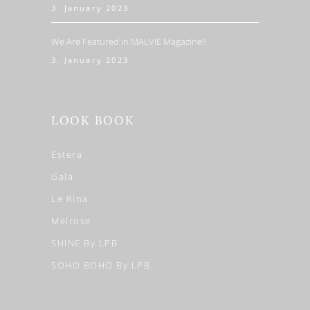
3. January 2023
We Are Featured In MALVIE Magazine!!
3. January 2023
LOOK BOOK
Estera
Gala
Le Rina
Melrose
SHINE By LPB
SOHO BOHO By LPB