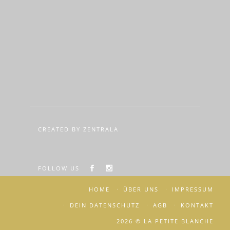
CREATED BY ZENTRALA
FOLLOW US
HOME
ÜBER UNS
IMPRESSUM
DEIN DATENSCHUTZ
AGB
KONTAKT
2026 © LA PETITE BLANCHE