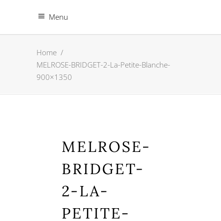
Menu
Home
/
MELROSE-BRIDGET-2-La-Petite-Blanche-
900×1350
MELROSE-
BRIDGET-
2-LA-
PETITE-