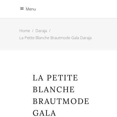
Menu
Home
/
Daraja
/
La Petite Blanche Brautmode Gala Daraja
LA PETITE
BLANCHE
BRAUTMODE
GALA