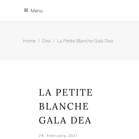
Menu
Home
/
Dea
/
La Petite Blanche Gala Dea
LA PETITE
BLANCHE
GALA DEA
24. February 2021