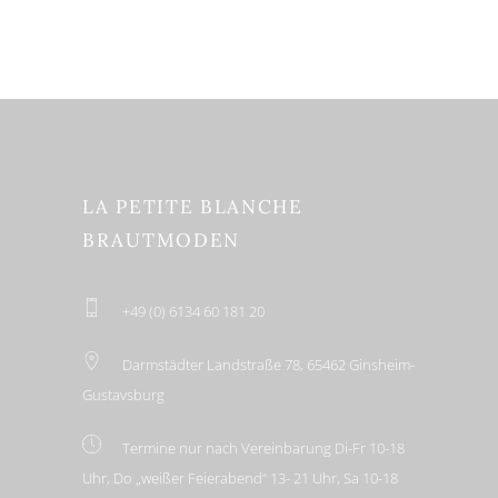
LA PETITE BLANCHE
BRAUTMODEN
+49 (0) 6134 60 181 20
Darmstädter Landstraße 78, 65462 Ginsheim-
Gustavsburg
Termine nur nach Vereinbarung Di-Fr 10-18
Uhr, Do „weißer Feierabend“ 13- 21 Uhr, Sa 10-18