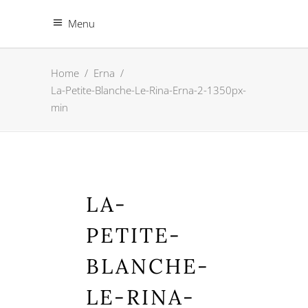
Menu
Home
/
Erna
/
La-Petite-Blanche-Le-Rina-Erna-2-1350px-
min
LA-
PETITE-
BLANCHE-
LE-RINA-