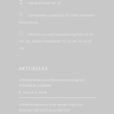
+49 (0) 6134 60 181 20
Darmstädter Landstraße 78, 65462 Ginsheim-
Gustavsburg
Termine nur nach Vereinbarung Di-Fr 10-18
Uhr, Do „weißer Feierabend“ 13- 21 Uhr, Sa 10-18
Uhr
AKTUELLES
LPB Real Bride Joana @joanasno (Instagram)
FASHION BLOGGERIN
4. January 2026
LPB Bride Marina In Einer Neuen Folge Von
Zwischen Tüll Und Tränen Bei VOX