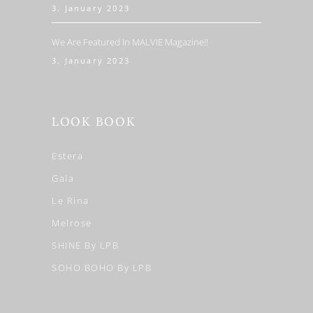
3. January 2023
We Are Featured In MALVIE Magazine!!
3. January 2023
LOOK BOOK
Estera
Gala
Le Rina
Melrose
SHINE By LPB
SOHO BOHO By LPB