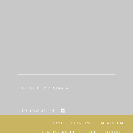
CREATED BY ZENTRALA
FOLLOW US
HOME
ÜBER UNS
IMPRESSUM
DEIN DATENSCHUTZ
AGB
KONTAKT