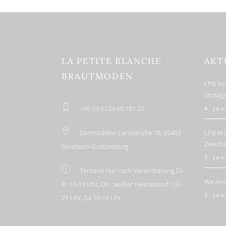
LA PETITE BLANCHE
AKT
BRAUTMODEN
LPB Re
(Insta
+49 (0) 6134 60 181 20
4. Ja
Darmstädter Landstraße 78, 65462
LPB Bri
Zwisch
Ginsheim-Gustavsburg
3. Ja
Termine nur nach Vereinbarung Di-
We Are
Fr 10-18 Uhr, Do „weißer Feierabend“ 13-
3. Ja
21 Uhr, Sa 10-18 Uhr