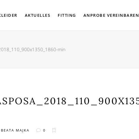
KLEIDER
AKTUELLES
FITTING
ANPROBE VEREINBAREN
_2018_110_900x1350_1860-min
ASPOSA_2018_110_900X13
Y
BEATA MAJKA
0