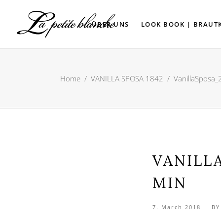
ÜBER UNS
LOOK BOOK | BRAUT
Home
/
VANILLA SPOSA 1842
/
VanillaSposa
VANILL
MIN
7. March 2018
B