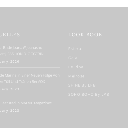
UELLES
LOOK BOOK
al Bride Joana @joanasno
Estera
gram) FASHION BLOGGERIN
Gala
nuary 2026
Le Rina
de Marina In Einer Neuen Folge Von
Melrose
en Tüll Und Tränen Bei VOX
SHINE By LPB
nuary 2023
SOHO BOHO By LPB
 Featured In MALVIE Magazine!!
nuary 2023