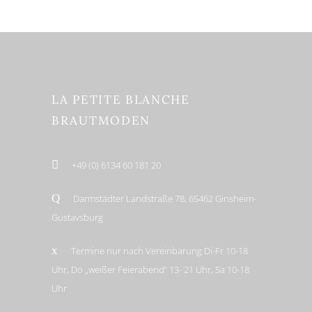
LA PETITE BLANCHE
BRAUTMODEN
+49 (0) 6134 60 181 20
Darmstädter Landstraße 78, 65462 Ginsheim-
Gustavsburg
Termine nur nach Vereinbarung Di-Fr 10-18
Uhr, Do „weißer Feierabend“ 13- 21 Uhr, Sa 10-18
Uhr