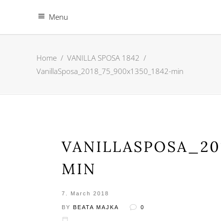
Menu
Home
/
VANILLA SPOSA 1842
/
VanillaSposa_2018_75_900x1350_1842-min
VANILLASPOSA_20
MIN
7. March 2018
BY
BEATA MAJKA
0